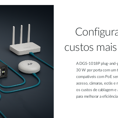
Configuraç
custos mais
A DGS-1018P plug-and-pl
30 W por porta com um t
compatíveis com PoE sem 
acesso, câmaras, ecrãs e
os custos de cablagem e 
para melhorar a eficiência