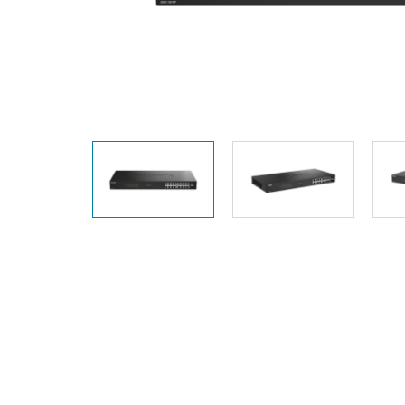
Unmanaged
Switches
PoE
Switches