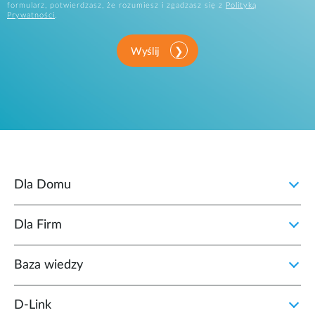
formularz, potwierdzasz, że rozumiesz i zgadzasz się z
Polityką
Prywatności
.
Wyślij
Dla Domu
Dla Firm
Baza wiedzy
D‑Link