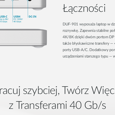
Łączności
DUF-901 wyposaża laptop w dzi
rozrywkę. Zapewnia stabilne po
4K/8K dzięki dwóm portom DP 1
także błyskawiczne transfery —
porty USB-A/C. Dodatkowy port
urządzeniami starszego typu — ws
racuj szybciej, Twórz Więc
z Transferami 40 Gb/s