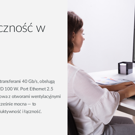
ączność w
ransferami 40 Gb/s, obsługą
D 100 W. Port Ethernet 2.5
dowa z otworami wentylacyjnymi
cześnie mocna — to
duktywność i łączność.