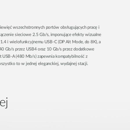
ewięć wszechstronnych portów obsługujących pracę i
łączenie sieciowe 2.5 Gb/s, imponujące efekty wizualne
.4 i wielofunkcyjnemu USB-C (DP Alt Mode, do 8K), a
 40 Gb/s przez USB4 oraz 10 Gb/s przez dodatkowe
 USB-A (480 Mb/s) zapewnia kompatybilność z
zystko to w jednej eleganckiej, wydajnej stacji.
ej