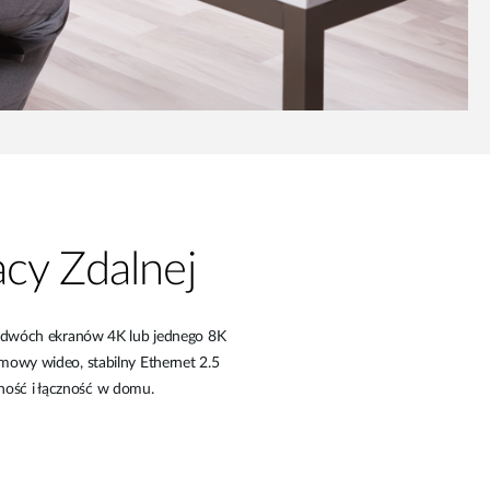
cy Zdalnej
ze dwóch ekranów 4K lub jednego 8K
mowy wideo, stabilny Ethernet 2.5
wność i łączność w domu.