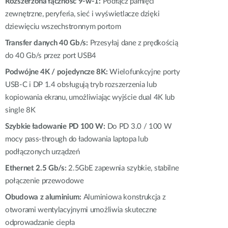
Rozszerzona łączność 9-w-1:
Podłącz pamięci
Monitoring
miejski
zewnętrzne, peryferia, sieć i wyświetlacze dzięki
dziewięciu wszechstronnym portom
Automatyzacja
Transfer danych 40 Gb/s:
Przesyłaj dane z prędkością
budynków
do 40 Gb/s przez port USB4
Inteligentne
słupy
Podwójne 4K / pojedyncze 8K:
Wielofunkcyjne porty
miejskie
USB-C i DP 1.4 obsługują tryb rozszerzenia lub
kopiowania ekranu, umożliwiając wyjście dual 4K lub
single 8K
Szybkie ładowanie PD 100 W:
Do PD 3.0 / 100 W
mocy pass-through do ładowania laptopa lub
podłączonych urządzeń
Ethernet 2.5 Gb/s:
2.5GbE zapewnia szybkie, stabilne
połączenie przewodowe
Obudowa z aluminium:
Aluminiowa konstrukcja z
otworami wentylacyjnymi umożliwia skuteczne
odprowadzanie ciepła