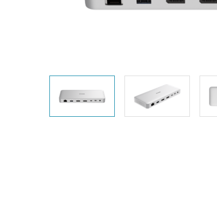
Przełączniki
niezarządzalne
Przełączniki
PoE
Akcesoria
Zarządzanie
Gdzie kupić
Media
Chmurowe
konwertery
systemy
zarządzania
Moduły
światłowodowe
Kontrolery
sieciowe
Kable DAC
Adaptery
PoE