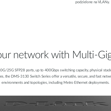
podzielone na VLANy.
our network with Multi-Gig
/25G SFP28 ports, up to 400Gbps switching capacity, physical stackin
res, the DMS-3130 Switch Series offer a versatile, secure, and fast netwo
environments and topologies, including Metro Ethernet deployments.