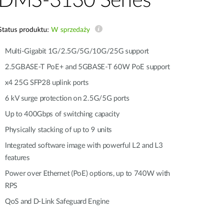
DMS-3130 Series
Monitoring
miejski
Status produktu:
W sprzedaży
Automatyzacja
Multi-Gigabit 1G/2.5G/5G/10G/25G support
budynków
2.5GBASE-T PoE+ and 5GBASE-T 60W PoE support
Inteligentne
x4 25G SFP28 uplink ports
słupy
miejskie
6 kV surge protection on 2.5G/5G ports
Up to 400Gbps of switching capacity
Physically stacking of up to 9 units
Integrated software image with powerful L2 and L3
features
Power over Ethernet (PoE) options, up to 740W with
RPS
QoS and D-Link Safeguard Engine