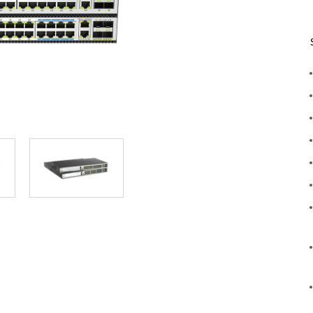
IIoT i
telemetria
Łączność w
pojazdach