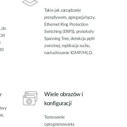
Takie jak zarządzanie
przepływem, agregacja łączy,
Ethernet Ring Protection
, do
Switching (ERPS), protokoły
234
Spanning Tree, detekcja pętli
z
zwrotnej, replikacja ruchu,
00
nasłuchiwanie IGMP/MLD.
y
Wiele obrazów i
konfiguracji
stwy
i,
Testowanie
oprogramowania