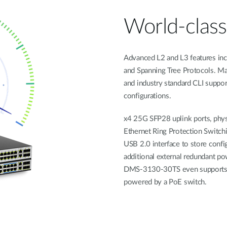
World-class 
Advanced L2 and L3 features incl
and Spanning Tree Protocols. 
and industry standard CLI suppor
configurations.
x4 25G SFP28 uplink ports, phys
Ethernet Ring Protection Switch
USB 2.0 interface to store config
additional external redundant p
DMS-3130-30TS even supports P
powered by a PoE switch.