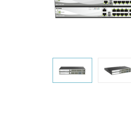
Przełączniki
Easy Smart
Przełączniki
niezarządzalne
Przełączniki
PoE
Akcesoria
Zarządzanie
Gdzie kupić
Media
Chmurowe
konwertery
systemy
zarządzania
Moduły
światłowodowe
Kontrolery
sieciowe
Kable DAC
Adaptery
PoE