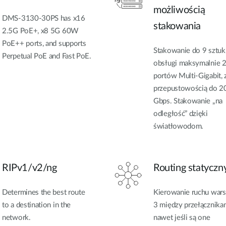
możliwością
DMS-3130-30PS has x16
stakowania
2.5G PoE+, x8 5G 60W
PoE++ ports, and supports
Stakowanie do 9 sztuk
Perpetual PoE and Fast PoE.
obsługi maksymalnie 
portów Multi-Gigabit, 
przepustowością do 2
Gbps. Stakowanie „na
odległość” dzięki
światłowodom.
RIPv1/v2/ng
Routing statyczn
Determines the best route
Kierowanie ruchu war
to a destination in the
3 między przełącznikam
network.
nawet jeśli są one