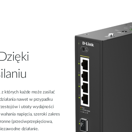
Dzięki
laniu
 z których każde może zasilać
działania nawet w przypadku
przestojów i utraty wydajności
ahania napięcia, szeroki zakres
onne (przeciwprzepięciowa,
niezawodne działanie.