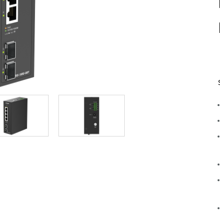
Łączność w
pojazdach