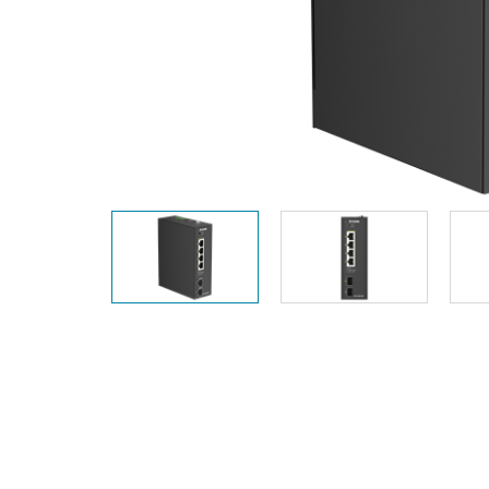
Przełączniki
niezarządzalne
Przełączniki
PoE
Akcesoria
Zarządzanie
Gdzie kupić
Media
Chmurowe
konwertery
systemy
zarządzania
Moduły
światłowodowe
Kontrolery
sieciowe
Kable DAC
Adaptery
PoE