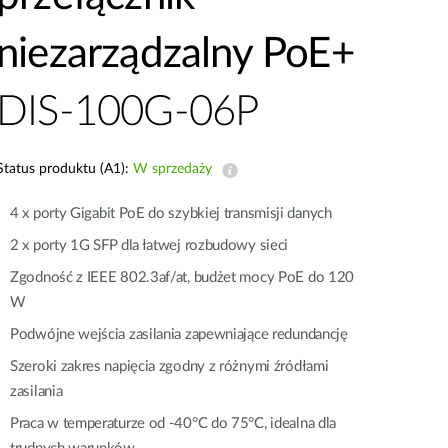
Monitoring
miejski
niezarządzalny PoE+
Automatyzacja
budynków
DIS-100G-06P
Inteligentne
słupy
miejskie
Status produktu (A1):
W sprzedaży
4 x porty Gigabit PoE do szybkiej transmisji danych
2 x porty 1G SFP dla łatwej rozbudowy sieci
Zgodność z IEEE 802.3af/at, budżet mocy PoE do 120
W
Podwójne wejścia zasilania zapewniające redundancję
Szeroki zakres napięcia zgodny z różnymi źródłami
zasilania
Praca w temperaturze od -40°C do 75°C, idealna dla