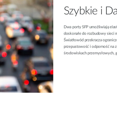
Szybkie i D
Dwa porty SFP umożliwiają elas
doskonałe do rozbudowy sieci m
Światłowód przekracza ogranicz
przepustowość i odporność na za
środowiskach przemysłowych, g