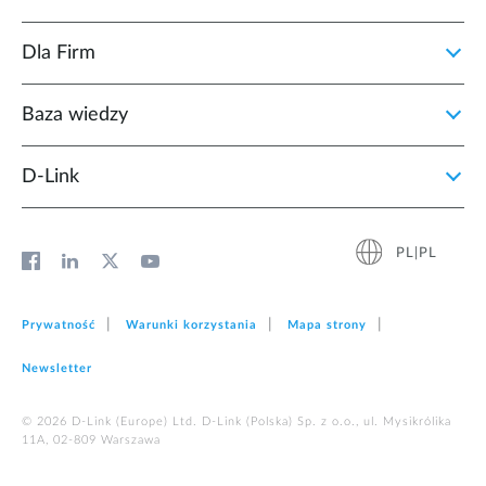
Dla Firm
Baza wiedzy
D‑Link
PL|PL
Prywatność
Warunki korzystania
Mapa strony
Newsletter
© 2026 D‑Link (Europe) Ltd. D-Link (Polska) Sp. z o.o., ul. Mysikrólika
11A, 02-809 Warszawa