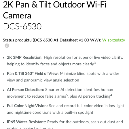
2K Pan & Tilt Outdoor Wi-Fi
Camera​
DCS-6530
Status produktu (DCS 6530 A1 Datasheet v1 00 WW):
W sprzedaży
2K 3MP Resolution:
High resolution for superior live video clarity,
3
helping to identify faces and objects more clearly
Pan & Tilt 360° Field of View:
Minimize blind spots with a wider
view and panoramic view angle selection
AI Person Detection:
Smarter AI detection identifies human
5
4
movement to reduce false alarms
, plus AI person tracking
Full Color Night Vision:
See and record full-color video in low-light
and nighttime conditions with a built-in spotlight
IP65 Water-Resistant:
Ready for the outdoors, seals out dust and
protects against water jets