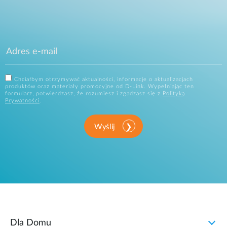
Chciałbym otrzymywać aktualności, informacje o aktualizacjach
produktów oraz materiały promocyjne od D-Link. Wypełniając ten
formularz, potwierdzasz, że rozumiesz i zgadzasz się z
Polityką
Prywatności
.
Wyślij
Dla Domu