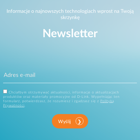
Informacje o najnowszych technologiach wprost na Twoją
skrzynkę
Newsletter
Chciałbym otrzymywać aktualności, informacje o aktualizacjach
produktów oraz materiały promocyjne od D-Link. Wypełniając ten
formularz, potwierdzasz, że rozumiesz i zgadzasz się z
Polityką
Prywatności
.
Wyślij