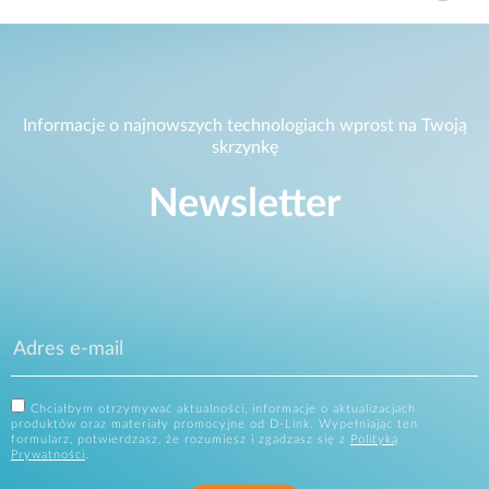
Informacje o najnowszych technologiach wprost na Twoją
skrzynkę
Newsletter
Chciałbym otrzymywać aktualności, informacje o aktualizacjach
produktów oraz materiały promocyjne od D-Link. Wypełniając ten
formularz, potwierdzasz, że rozumiesz i zgadzasz się z
Polityką
Prywatności
.