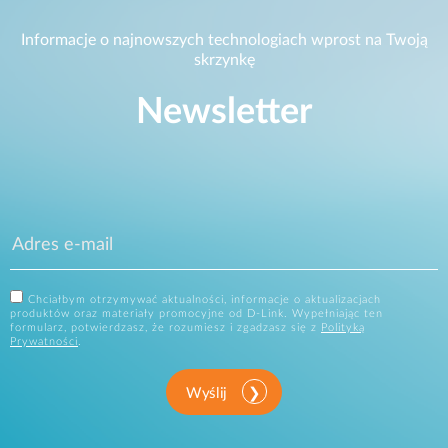
Informacje o najnowszych technologiach wprost na Twoją
skrzynkę
Newsletter
Chciałbym otrzymywać aktualności, informacje o aktualizacjach
produktów oraz materiały promocyjne od D-Link. Wypełniając ten
formularz, potwierdzasz, że rozumiesz i zgadzasz się z
Polityką
Prywatności
.
Wyślij