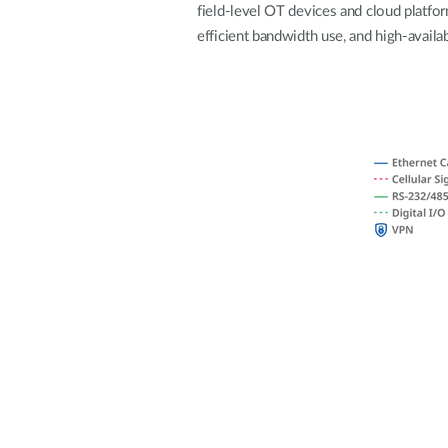
Przełączniki
field-level OT devices and cloud platfo
niezarządzalne
efficient bandwidth use, and high-availab
Przełączniki
PoE
Akcesoria
Zarządzanie
Gdzie kupić
Media
Chmurowe
konwertery
systemy
zarządzania
Moduły
światłowodowe
Kontrolery
sieciowe
Kable DAC
Adaptery
PoE