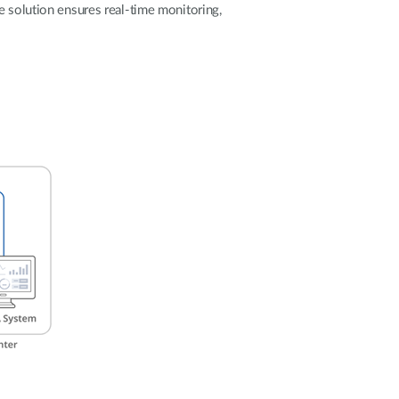
Monitoring
e solution ensures real-time monitoring,
miejski
Automatyzacja
budynków
Inteligentne
słupy
miejskie