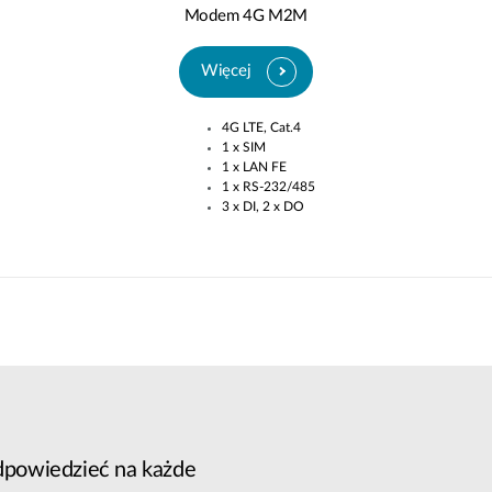
Modem 4G M2M
Więcej
4G LTE, Cat.4​
1 x SIM​
1 x LAN FE​
1 x RS-232/485​
3 x DI, 2 x DO
odpowiedzieć na każde