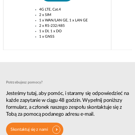
4G LTE, Cat.4​
2 x SIM​
1 x WAN/LAN GE, 1 x LAN GE​
2 x RS-232/485​
1 x DI, 1 x DO​
1 x GNSS​
Potrzebujesz pomocy?
Jesteśmy tutaj, aby pomóc, i staramy się odpowiedzieć na
każde zapytanie w ciągu 48 godzin. Wypełnij poniższy
formularz, a członek naszego zespołu skontaktuje się z
Tobą za pomocą podanego adresu e-mail.
Skontaktuj się z nami