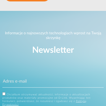
Informacje o najnowszych technologiach wprost na Twoją
skrzynkę
Newsletter
Chciałbym otrzymywać aktualności, informacje o aktualizacjach
produktów oraz materiały promocyjne od D-Link. Wypełniając ten
formularz, potwierdzasz, że rozumiesz i zgadzasz się z
Polityką
Prywatności
.