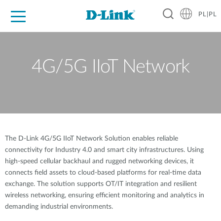
PL|PL
Dla Domu
Dla Firm
Dla Przemysłu
Gdzie Kupić
Wsparcie
Materiały
Partnerzy
4G/5G IIoT Network
The D-Link 4G/5G IIoT Network Solution enables reliable
connectivity for Industry 4.0 and smart city infrastructures. Using
high-speed cellular backhaul and rugged networking devices, it
connects field assets to cloud-based platforms for real-time data
exchange. The solution supports OT/IT integration and resilient
wireless networking, ensuring efficient monitoring and analytics in
demanding industrial environments.