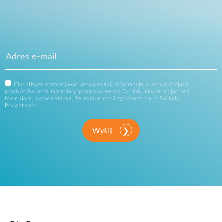
Chciałbym otrzymywać aktualności, informacje o aktualizacjach
produktów oraz materiały promocyjne od D-Link. Wypełniając ten
formularz, potwierdzasz, że rozumiesz i zgadzasz się z
Polityką
Prywatności
.
Wyślij