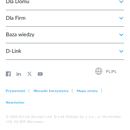
Dla Domu
Dla Firm
Baza wiedzy
D‑Link
PL|PL
Prywatność
Warunki korzystania
Mapa strony
Newsletter
© 2026 D‑Link (Europe) Ltd. D-Link (Polska) Sp. z o.o., ul. Mysikrólika
11A, 02-809 Warszawa