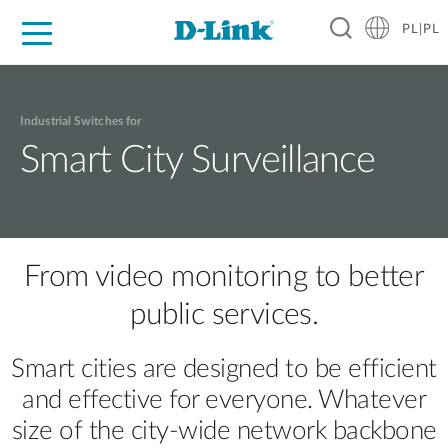
PL|PL
Dla Domu
Dla Firm
Dla Przemysłu
Gdzie Kupić
Wsparcie
Materiały
Partnerzy
Industrial Switches for
Smart City Surveillance
From video monitoring to better
public services.
Smart cities are designed to be efficient
and effective for everyone. Whatever
size of the city-wide network backbone