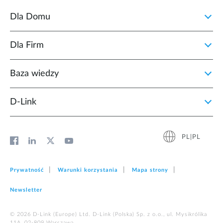
Dla Domu
Dla Firm
Baza wiedzy
D‑Link
PL|PL
Prywatność
Warunki korzystania
Mapa strony
Newsletter
© 2026 D‑Link (Europe) Ltd. D-Link (Polska) Sp. z o.o., ul. Mysikrólika
11A, 02-809 Warszawa