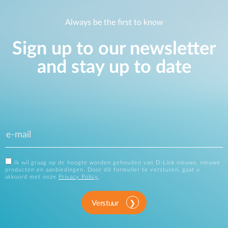
Always be the first to know
Sign up to our newsletter
and stay up to date
Ik wil graag op de hoogte worden gehouden van D-Link nieuws, nieuwe
producten en aanbiedingen. Door dit formulier te versturen, gaat u
akkoord met onze
Privacy Policy
.
Verstuur