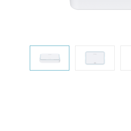
Unmanaged
Switches
PoE
Switches
Accessoires
Management
Waar te
Koop
Cloud
Mediaconverters
Network
Management
Active
Fibers
Network
Controllers
Direct
Attach
Cables
PoE
Adapters