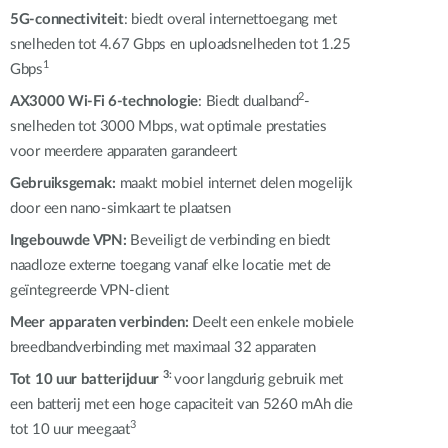
Smart
5G-connectiviteit
: biedt overal internettoegang met
Building
snelheden tot 4.67 Gbps en uploadsnelheden tot 1.25
Smart Pole
1
Gbps
2
AX3000 Wi-Fi 6-technologie
: Biedt dualband
-
snelheden tot 3000 Mbps, wat optimale prestaties
voor meerdere apparaten garandeert
Gebruiksgemak:
maakt mobiel internet delen mogelijk
door een nano-simkaart te plaatsen
Ingebouwde VPN:
Beveiligt de verbinding en biedt
naadloze externe toegang vanaf elke locatie met de
geïntegreerde VPN-client
Meer apparaten verbinden:
Deelt een enkele mobiele
breedbandverbinding met maximaal 32 apparaten
3:
Tot 10 uur batterijduur
voor langdurig gebruik met
een batterij met een hoge capaciteit van 5260 mAh die
3
tot 10 uur meegaat