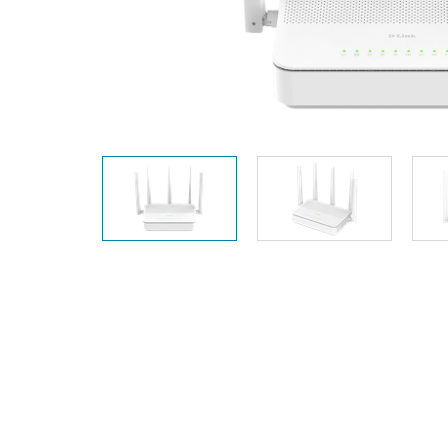
Unmanaged
Switches
PoE
Switches
Accessoires
Management
Waar te
Koop
Cloud
Mediaconverters
Network
Management
Active
Fibers
Network
Controllers
Direct
Attach
Cables
PoE
Adapters