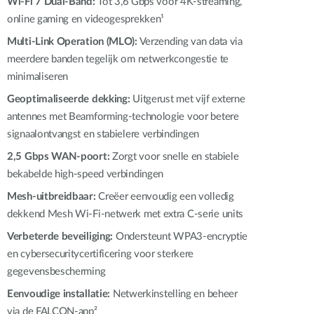
Wi-Fi 7 Dual-Band:
Tot 3,6 Gbps voor 4K-streaming,
Smart
online gaming en videogesprekken¹
Building
Multi-Link Operation (MLO):
Verzending van data via
Smart Pole
meerdere banden tegelijk om netwerkcongestie te
minimaliseren
Geoptimaliseerde dekking:
Uitgerust met vijf externe
antennes met Beamforming-technologie voor betere
signaalontvangst en stabielere verbindingen
2,5 Gbps WAN-poort:
Zorgt voor snelle en stabiele
bekabelde high-speed verbindingen
Mesh-uitbreidbaar:
Creëer eenvoudig een volledig
dekkend Mesh Wi-Fi-netwerk met extra C-serie units
Verbeterde beveiliging:
Ondersteunt WPA3-encryptie
en cybersecuritycertificering voor sterkere
gegevensbescherming
Eenvoudige installatie:
Netwerkinstelling en beheer
via de FALCON-app²