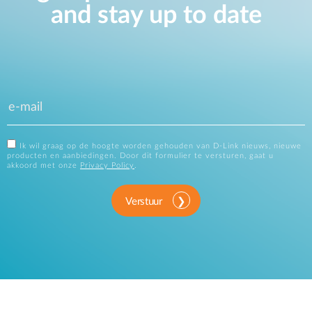
and stay up to date
Ik wil graag op de hoogte worden gehouden van D-Link nieuws, nieuwe
producten en aanbiedingen. Door dit formulier te versturen, gaat u
akkoord met onze
Privacy Policy
.
Verstuur