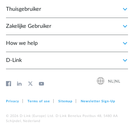
Thuisgebruiker
Zakelijke Gebruiker
How we help
D‑Link
NL|NL
Privacy
Terms of use
Sitemap
Newsletter Sign‑Up
© 2026 D‑Link (Europe) Ltd. D-Link Benelux Postbus 48, 5480 AA
Schijndel, Nederland