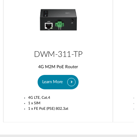
DWM-311-TP
4G M2M PoE Router
Learn More
4G LTE, Cat.4
1 x SIM
1 x FE PoE (PSE) 802.3at