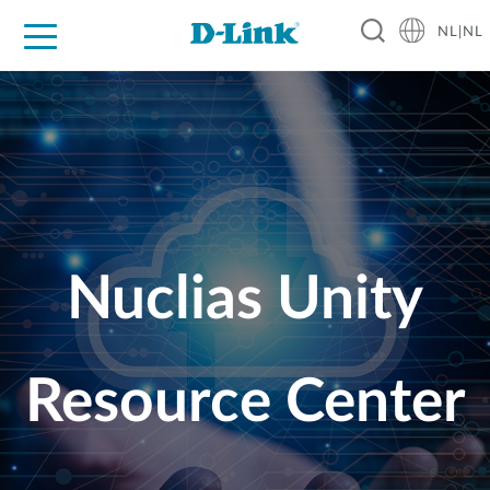
NL|NL
Voor Thuis
Business
Industrial
Support
Resources
Partners
Nuclias Unity
Resource Center