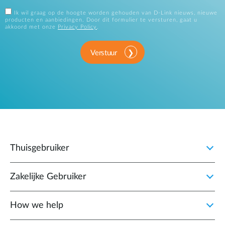
Ik wil graag op de hoogte worden gehouden van D-Link nieuws, nieuwe
producten en aanbiedingen. Door dit formulier te versturen, gaat u
akkoord met onze
Privacy Policy
.
Verstuur
Thuisgebruiker
Zakelijke Gebruiker
How we help