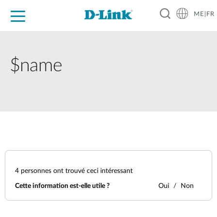
ME|FR
For Home
For Business
For Industry
Support
$name
4
personnes ont trouvé ceci intéressant
Cette information est-elle utile ?
Oui
Non