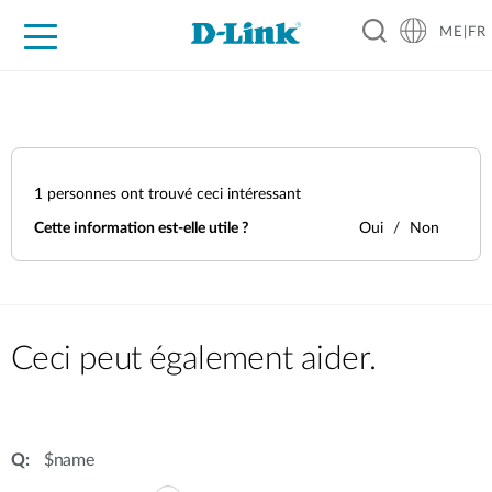
ME|FR
For Home
For Business
For Industry
Support
1
personnes ont trouvé ceci intéressant
Cette information est-elle utile ?
Oui
Non
Ceci peut également aider.
$name