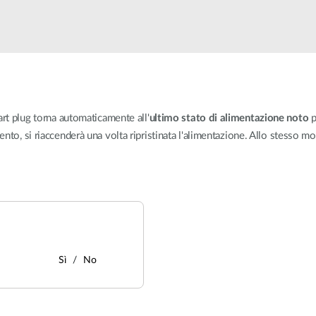
Reti a bordo
veicolo
art plug torna automaticamente all'
ultimo stato di alimentazione noto
p
to, si riaccenderà una volta ripristinata l'alimentazione. Allo stesso mo
Sì
No