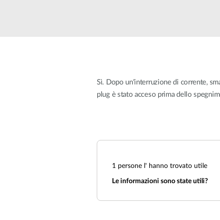
Switches
Switches
non gestiti
Switches
PoE
Sì. Dopo un'interruzione di corrente, sm
Accessori
Gestione
Dove
plug è stato acceso prima dello spegnimen
Comprare
Media
Gestione
Convertitori
Network in
Cloud
Fibra Attiva
Network
Direct
Controllers
Attach
Cables
1
persone l' hanno trovato utile
Adattatori
Le informazioni sono state utili?
PoE