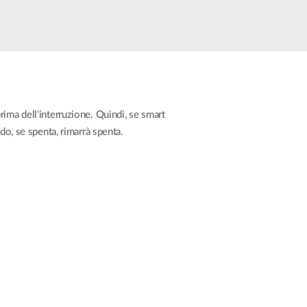
Videosorveglianza
cittadina
Smart
Building
Smart Pole
rima dell'interruzione. Quindi, se smart
do, se spenta, rimarrà spenta.