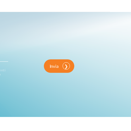
Invia
enti
o