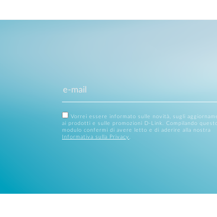
Vorrei essere informato sulle novità, sugli aggiornam
ai prodotti e sulle promozioni D-Link. Compilando quest
modulo confermi di avere letto e di aderire alla nostra
Informativa sulla Privacy
.