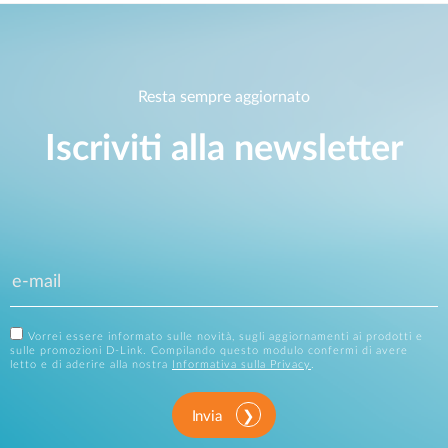
Resta sempre aggiornato
Iscriviti alla newsletter
Vorrei essere informato sulle novità, sugli aggiornamenti ai prodotti e
sulle promozioni D-Link. Compilando questo modulo confermi di avere
letto e di aderire alla nostra
Informativa sulla Privacy
.
Invia