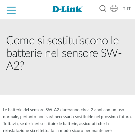
IT|IT
Per privati
Per aziende
Per industrie
Dove Acquistare
Supporto
Risorse
Partner
Come si sostituiscono le
batterie nel sensore SW-
A2?
Le batterie del sensore SW-A2 dureranno circa 2 anni con un uso
normale, pertanto non sarà necessario sostituirle nel prossimo futuro.
Tuttavia, se desideri sostituire le batterie, assicurati che la
reinstallazione sia effettuata in modo sicuro per mantenere