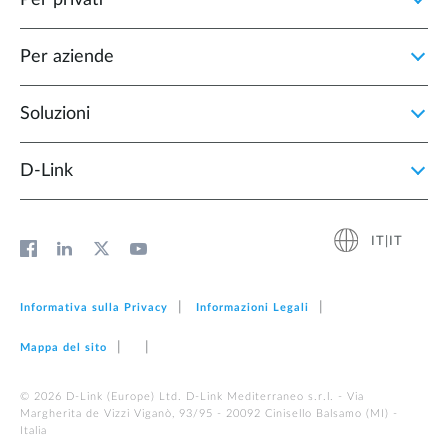
Per privati
Per aziende
Soluzioni
D‑Link
IT|IT
Informativa sulla Privacy
Informazioni Legali
Mappa del sito
© 2026 D‑Link (Europe) Ltd. D-Link Mediterraneo s.r.l. - Via
Margherita de Vizzi Viganò, 93/95 - 20092 Cinisello Balsamo (MI) -
Italia