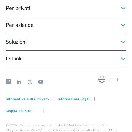
Per privati
Per aziende
Soluzioni
D‑Link
IT|IT
Informativa sulla Privacy
Informazioni Legali
Mappa del sito
© 2026 D‑Link (Europe) Ltd. D-Link Mediterraneo s.r.l. - Via
Margherita de Vizzi Viganò, 93/95 - 20092 Cinisello Balsamo (MI) -