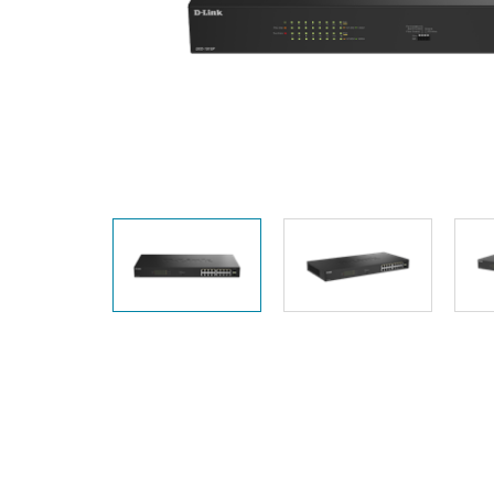
Switches
Switches
non gestiti
Switches
PoE
Accessori
Gestione
Dove
Comprare
Media
Gestione
Convertitori
Network in
Cloud
Fibra Attiva
Network
Direct
Controllers
Attach
Cables
Adattatori
PoE