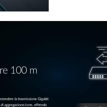
tre 100 m
stendere la trasmissione Gigabit
lli di aggregazione/core, offrendo