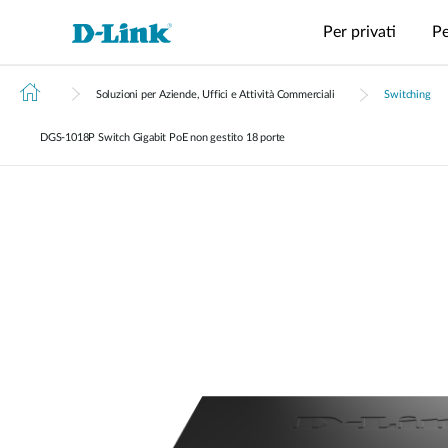
Per privati
Pe
Soluzioni per Aziende, Uffici e Attività Commerciali
Switching
Switches
4G/5G
Wireless
Switch
Wi-Fi
Supporto
Guide e Brochure
Routers
Accessori
Sorveglian
Gestione
M2M
Industriali
DGS‑1018P Switch Gigabit PoE non gestito 18 porte
Switches
Punti di
Router
VPN
Transceivers
IP Camer
Gestione
per Data
Modem
Accesso
Switch non
Routers
in fibra
Cloud
Ripetitori
Network
center
M2M
Professionali
gestiti
ottica
Contatta l'assistenza
Video
Adattatori
Core
Modem PoE
Punti di
Switch
Media
Registratir
Switches
M2M PoE
Accesso
industriali
Converter
Smart
Switches di
Router
Switch
Aggregazione
4G/5G
gestiti
M2M
Smart
Switches
Gateway
Rete Cablata
con
4G/5G IIoT
Stacking
Gateway
Switches non gestiti
Smart
4G/5G per i
Switches
trasporti
Adattatori USB
Standard
Easy Smart