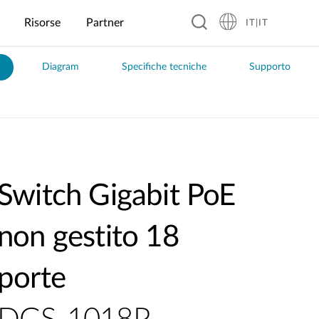
Risorse
Partner
IT|IT
Diagram
Specifiche tecniche
Supporto
Hospitality
Business &
Periferiche
Garanzia
Blog
Istruzione
Manifattura
Cibo e
IoT
Trasporti
Retail
Bevande
industriale
Pensioni
Caricatore GaN
Scuole
Ispezione
Real time
Ricarica
primarie
Ottica
Bar
ITS
o
Hotel
Power bank
veicoli
Automatizzata
Monitoraggio
Business
Collegi e
Ristoranti
Trasporti
elettrici (EV
(AOI)
delle
Box per SSD
Licei
pubblici
Charging)
inondazioni
Resort
Catene di
Hub USB
Universita'
Ristoranti
Sistema di
Automazione
Gestione
Internazionali
Pattugliamento
Visualizzazione
industriale
dell'energia
Switch Gigabit PoE
HDMI wireless
Intelligente
dinamica e
solare
Robotica
della Polizia
chioshi
(AMR/AGV)
Serra
non gestito 18
Distributori
intelligente
automatici
porte
Citta'
intelligenti