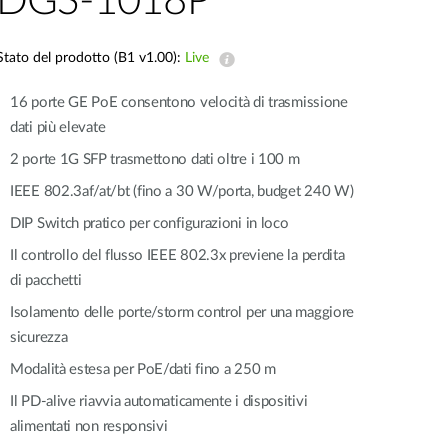
DGS-1018P
Videosorveglianza
cittadina
Stato del prodotto (B1 v1.00):
Live
Smart
16 porte GE PoE consentono velocità di trasmissione
Building
dati più elevate
Smart Pole
2 porte 1G SFP trasmettono dati oltre i 100 m
IEEE 802.3af/at/bt (fino a 30 W/porta, budget 240 W)
DIP Switch pratico per configurazioni in loco
Il controllo del flusso IEEE 802.3x previene la perdita
di pacchetti
Isolamento delle porte/storm control per una maggiore
sicurezza
Modalità estesa per PoE/dati fino a 250 m
Il PD-alive riavvia automaticamente i dispositivi
alimentati non responsivi