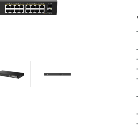
Reti a bordo
veicolo