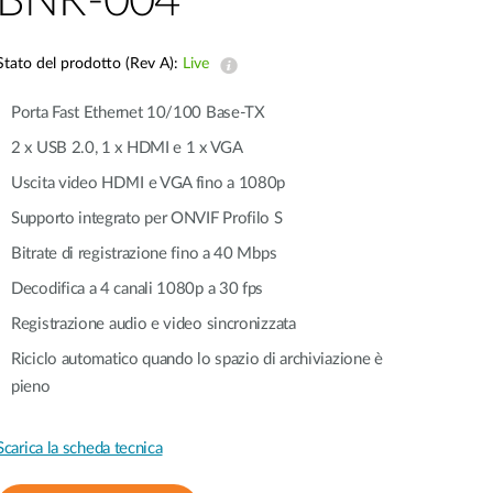
BNR-004
Videosorveglianza
cittadina
Stato del prodotto (Rev A):
Live
Smart
Porta Fast Ethernet 10/100 Base-TX
Building
Smart Pole
2 x USB 2.0, 1 x HDMI e 1 x VGA
Uscita video HDMI e VGA fino a 1080p
Supporto integrato per ONVIF Profilo S
Bitrate di registrazione fino a 40 Mbps
Decodifica a 4 canali 1080p a 30 fps
Registrazione audio e video sincronizzata
Riciclo automatico quando lo spazio di archiviazione è
pieno
Scarica la scheda tecnica