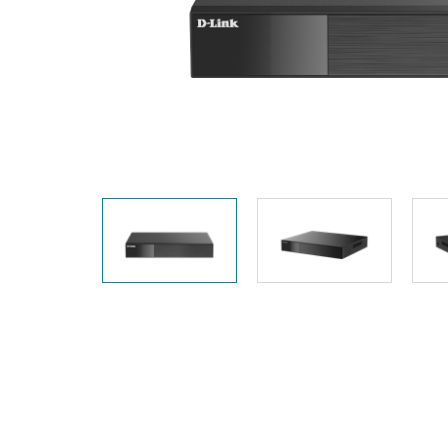
Switches
Switches
non gestiti
Switches
PoE
Accessori
Gestione
Dove
Comprare
Media
Gestione
Convertitori
Network in
Cloud
Fibra Attiva
Network
Direct
Controllers
Attach
Cables
Adattatori
PoE