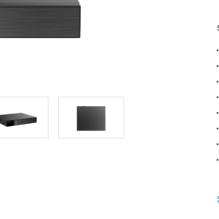
Reti a bordo
veicolo