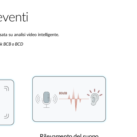
eventi
a su analisi video intelligente.
Link BCB o BCD
Rilevamento del suono