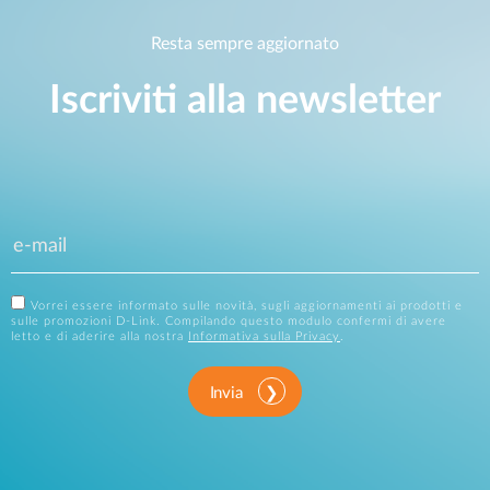
Resta sempre aggiornato
Iscriviti alla newsletter
Vorrei essere informato sulle novità, sugli aggiornamenti ai prodotti e
sulle promozioni D-Link. Compilando questo modulo confermi di avere
letto e di aderire alla nostra
Informativa sulla Privacy
.
Invia