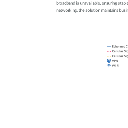
broadband is unavailable, ensuring stable
Switches
networking, the solution maintains busin
Switches
non gestiti
Switches
PoE
Accessori
Gestione
Dove
Comprare
Media
Gestione
Convertitori
Network in
Cloud
Fibra Attiva
Network
Direct
Controllers
Attach
Cables
Adattatori
PoE