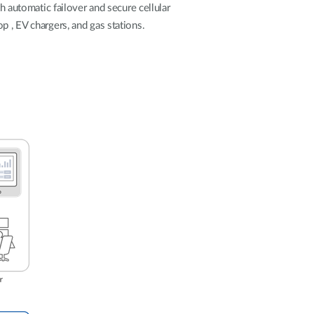
h automatic failover and secure cellular
p , EV chargers, and gas stations.
Videosorveglianza
cittadina
Smart
Building
Smart Pole