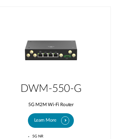
DWM-550-G
5G M2M Wi-Fi Router
Learn More
5G NR