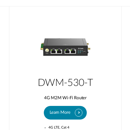
DWM-530-T
4G M2M Wi-Fi Router
Learn More
4G LTE, Cat 4