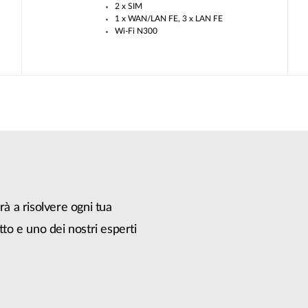
2 x SIM
1 x WAN/LAN FE, 3 x LAN FE
Wi-Fi N300
rà a risolvere ogni tua
tto e uno dei nostri esperti