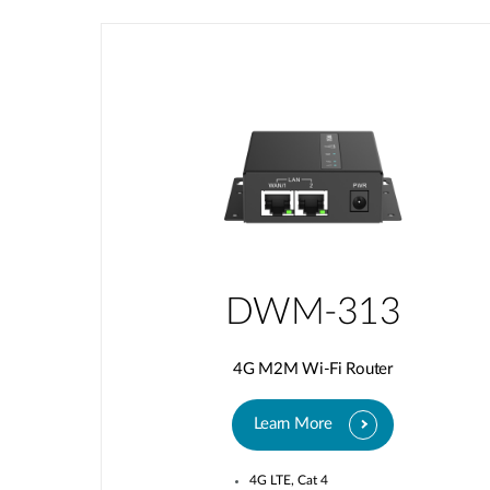
DWM-313
4G M2M Wi-Fi Router
Learn More
4G LTE, Cat 4