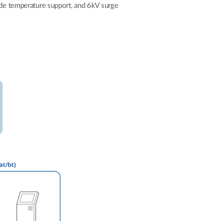
wide temperature support, and 6kV surge
Videosorveglianza
cittadina
Smart
Building
Smart Pole