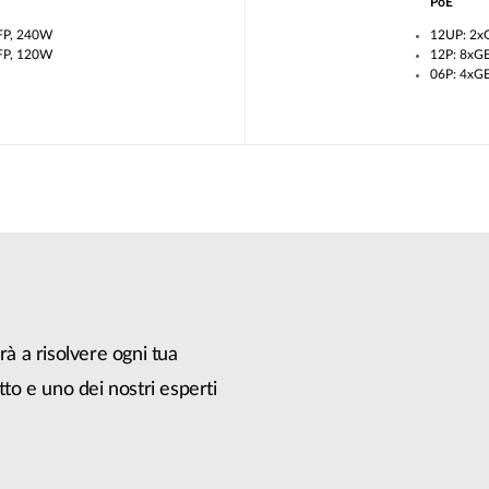
PoE
FP, 240W
12UP: 2x
FP, 120W
12P: 8xG
06P: 4xG
rà a risolvere ogni tua
tto e uno dei nostri esperti