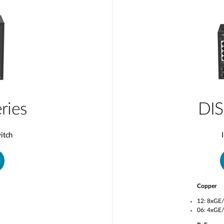
ries
DIS
itch
Copper
12: 8xGE
06: 4xGE