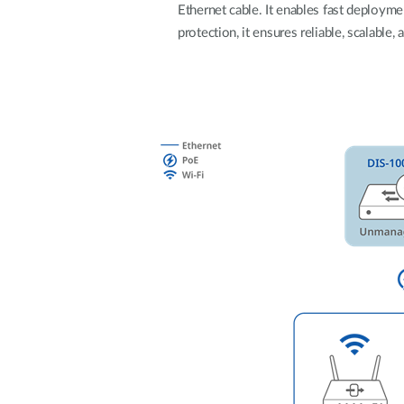
Ethernet cable. It enables fast deploym
Switches
protection, it ensures reliable, scalable
Switches
non gestiti
Switches
PoE
Accessori
Gestione
Dove
Comprare
Media
Gestione
Convertitori
Network in
Cloud
Fibra Attiva
Network
Direct
Controllers
Attach
Cables
Adattatori
PoE