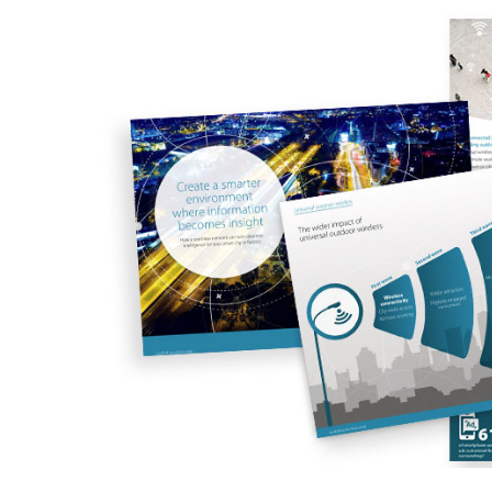
Switches
Switches
non gestiti
Switches
PoE
Accessori
Gestione
Dove
Comprare
Media
Gestione
Convertitori
Network in
Cloud
Fibra Attiva
Network
Direct
Controllers
Attach
Cables
Adattatori
PoE