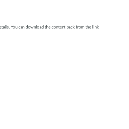
Videosorveglianza
cittadina
Smart
tails. You can download the content pack from the link
Building
Smart Pole