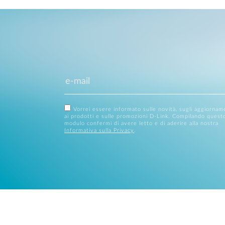
Vorrei essere informato sulle novità, sugli aggiornam
ai prodotti e sulle promozioni D-Link. Compilando quest
modulo confermi di avere letto e di aderire alla nostra
Informativa sulla Privacy
.