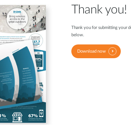
Reti a bordo
veicolo
Thank you!
Thank you for submitting your de
below.
Download now