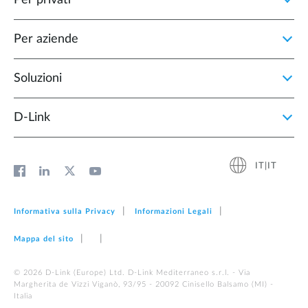
Per privati
Per aziende
Soluzioni
D‑Link
IT|IT
Informativa sulla Privacy
Informazioni Legali
Mappa del sito
© 2026 D‑Link (Europe) Ltd. D-Link Mediterraneo s.r.l. - Via
Margherita de Vizzi Viganò, 93/95 - 20092 Cinisello Balsamo (MI) -
Italia