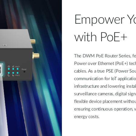
Empower Y
with PoE+
The DWM PoE Router Series, feat
Power over Ethernet (PoE+) tech
cables. As a true PSE (Power So
communication for IoT application
infrastructure and lowering insta
surveillance cameras, digital sign
flexible device placement withou
ensuring continuous operation, 
energy costs.