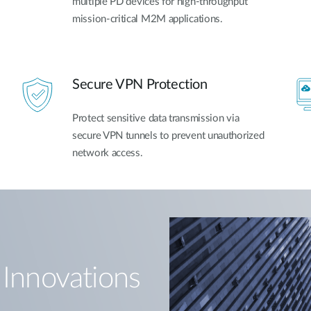
multiple PD devices for high-throughput
mission-critical M2M applications.
Secure VPN Protection
Protect sensitive data transmission via
secure VPN tunnels to prevent unauthorized
network access.
 Innovations