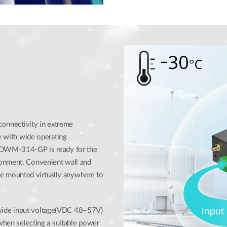
 connectivity in extreme
se with wide operating
e DWM-314-GP is ready for the
ronment. Convenient wall and
 mounted virtually anywhere to
wide input voltage(VDC 48~57V)
 when selecting a suitable power