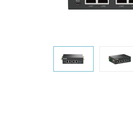
Nem
managelhető
Switchek
PoE Switch
Kiegészítők
Management
Hol
kapható
Media
Cloud
konverter
hálózati
management
Akzív optika
Hálózati
DAC kábel
vezérlő
PoE Adapter