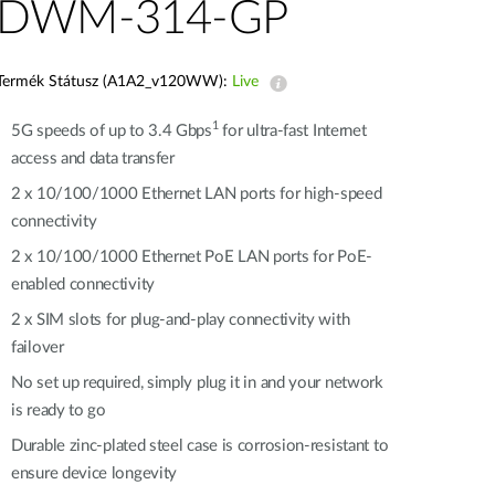
automatizálás
DWM-314-GP
Okos
oszlopok
Termék Státusz (A1A2_v120WW):
Live
1
5G speeds of up to 3.4 Gbps
for ultra-fast Internet
access and data transfer
2 x 10/100/1000 Ethernet LAN ports for high-speed
connectivity
2 x 10/100/1000 Ethernet PoE LAN ports for PoE-
enabled connectivity
2 x SIM slots for plug-and-play connectivity with
failover
No set up required, simply plug it in and your network
is ready to go
Durable zinc-plated steel case is corrosion-resistant to
ensure device longevity