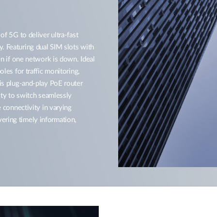
5G to deliver ultra-fast
. Featuring dual SIM slots with
ven if one network is down. Ideal
oles for traffic monitoring,
his plug-and-play PoE router
lity to switch seamlessly
onnectivity in varying
ering timely information,