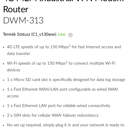
Router
DWM-313
Termék Státusz (C1_v130ww):
Live
1
4G LTE speeds of up to 150 Mbps
for fast Internet access and
data transfer
1
Wi-Fi speeds of up to 150 Mbps
to connect multiple Wi-Fi
devices
1 x Micro SD card slot is specifically designed for data log storage
1 x Fast Ethernet WAN/LAN port configurable as wired WAN
access
1 x Fast Ethernet LAN port for reliable wired connectivity
2 x SIM slots for cellular WAN failover redundancy
No set up required, simply plug it in and your network is ready to