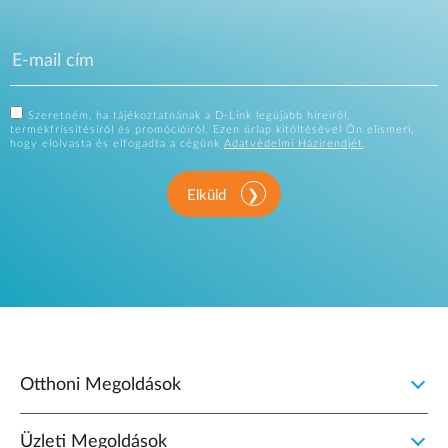
Szeretném, ha tájékoztatnának a D-Link legújabb híreiről,
termékfrissítésiről és promócióiról. Ezen űrlap kitöltésével Ön elismeri,
hogy elolvasta és elfogadta a cégünk
Adatvédelmi Házirendjét
.
Elküld
Otthoni Megoldások
Üzleti Megoldások