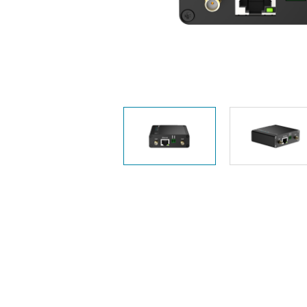
Nem
managelhető
Switchek
PoE Switch
Kiegészítők
Management
Hol
kapható
Media
Cloud
konverter
hálózati
management
Akzív optika
Hálózati
DAC kábel
vezérlő
PoE Adapter