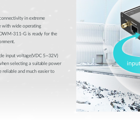
 connectivity in extreme
se with wide operating
e DWM-311-G is ready for the
ronment.
ide input voltage(VDC 5~32V)
 when selecting a suitable power
 reliable and much easier to