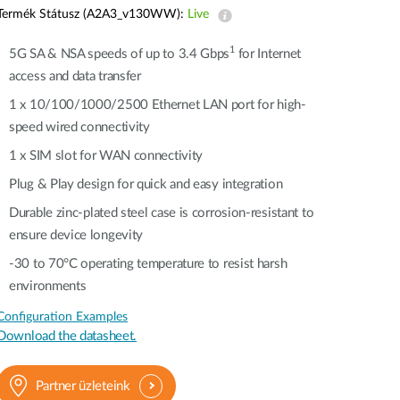
automatizálás
Termék Státusz (A2A3_v130WW):
Live
Okos
oszlopok
1
5G SA & NSA speeds of up to 3.4 Gbps
for Internet
access and data transfer
1 x 10/100/1000/2500 Ethernet LAN port for high-
speed wired connectivity​​
1 x SIM slot for WAN connectivity​​
Plug & Play design for quick and easy integration
Durable zinc-plated steel case is corrosion-resistant to
ensure device longevity​​
-30 to 70°C operating temperature to resist harsh
environments​​
Configuration Examples
Download the datasheet.
Partner üzleteink