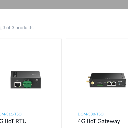
 3 of 3 products
OM-311-TSO
DOM-530-TSO
G IIoT RTU​
4G IIoT Gateway