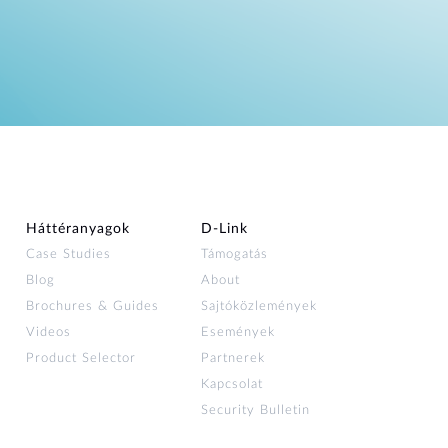
Háttéranyagok
D‑Link
Case Studies
Támogatás
Blog
About
Brochures & Guides
Sajtóközlemények
Videos
Események
Product Selector
Partnerek
Kapcsolat
Security Bulletin