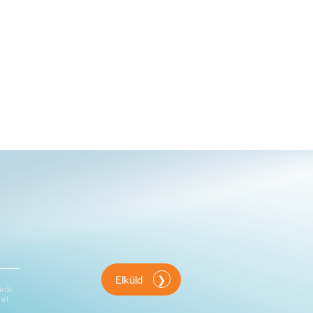
Elküld
ről,
vel