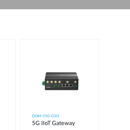
automatizálás
Okos
oszlopok
DOM-550-GSO
5G IIoT Gateway