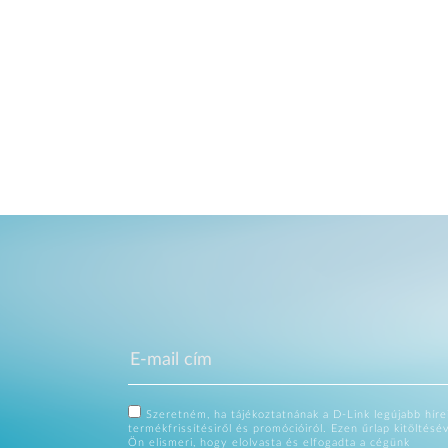
Szeretném, ha tájékoztatnának a D-Link legújabb hírei
termékfrissítésiről és promócióiról. Ezen űrlap kitöltésé
Ön elismeri, hogy elolvasta és elfogadta a cégünk