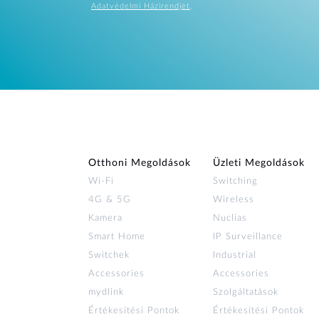
Adatvédelmi Házirendjét
.
Otthoni Megoldások
Üzleti Megoldások
Wi‑Fi
Switching
4G & 5G
Wireless
Kamera
Nuclias
Smart Home
IP Surveillance
Switchek
Industrial
Accessories
Accessories
mydlink
Szolgáltatások
Értékesítési Pontok
Értékesítési Pontok