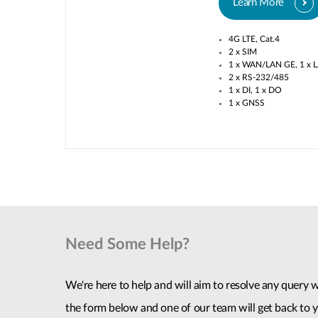
Learn More
4G LTE, Cat.4​
2 x SIM​
1 x WAN/LAN GE, 1 x L
2 x RS-232/485​
1 x DI, 1 x DO​
1 x GNSS​
Need Some Help?
We're here to help and will aim to resolve any query wi
the form below and one of our team will get back to y