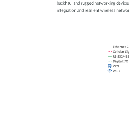
Nem
backhaul and rugged networking devices,
managelhető
integration and resilient wireless netwo
Switchek
PoE Switch
Kiegészítők
Management
Hol
kapható
Media
Cloud
konverter
hálózati
management
Akzív optika
Hálózati
DAC kábel
vezérlő
PoE Adapter