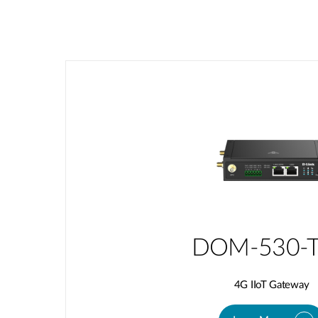
DOM-530-
4G IIoT Gateway