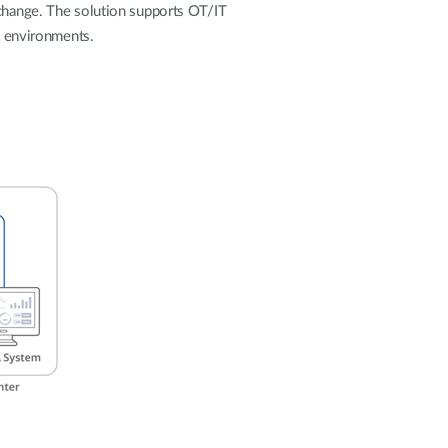
automatizálás
xchange. The solution supports OT/IT
Okos
al environments.
oszlopok