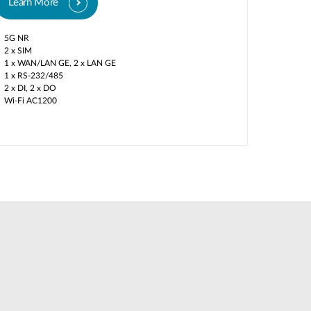
Learn More
5G NR
2 x SIM
1 x WAN/LAN GE, 2 x LAN GE​
1 x RS-232/485​
2 x DI, 2 x DO
Wi-Fi AC1200