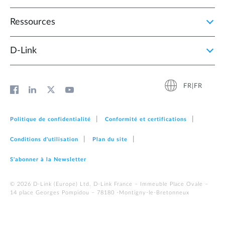
Ressources
D‑Link
FR|FR
Politique de confidentialité
Conformité et certifications
Conditions d'utilisation
Plan du site
S'abonner à la Newsletter
© 2026 D‑Link (Europe) Ltd. D-Link France – Immeuble Place Ovale –
14 place Georges Pompidou – 78180 -Montigny-le-Bretonneux