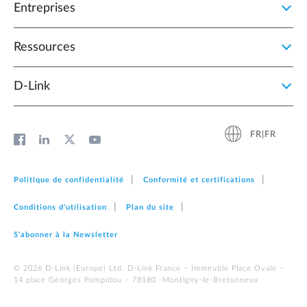
Entreprises
Ressources
D‑Link
FR|FR
Politique de confidentialité
Conformité et certifications
Conditions d'utilisation
Plan du site
S'abonner à la Newsletter
© 2026 D‑Link (Europe) Ltd. D-Link France – Immeuble Place Ovale –
14 place Georges Pompidou – 78180 -Montigny-le-Bretonneux