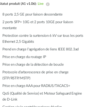
Surveillance
Statut produit (A1 v1.06):
Live
urbaine
8 ports 2,5 GE pour liaison descendante
Automatisation
des
2 ports SFP+ 10G et 2 ports 10GE pour liaison
bâtiments
montante
Mât
Protection contre la surtension 6 kV sur tous les ports
intelligent
Ethernet 2,5 Gigabits
Prend en charge l’agrégation de liens IEEE 802.3ad
Prise en charge du routage IP
Prise en charge de la détection de boucle
Protocole d’arborescence de prise en charge
(STP/RSTP/MSTP)
Prise en charge AAA pour RADIUS/TACACS+
QoS (Qualité de Service) et Moteur Safeguard Engine
de D-Link