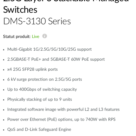
Switches
DMS-3130 Series
Statut produit:
Live
Multi-Gigabit 1G/2.5G/5G/10G/25G support
2.5GBASE-T PoE+ and 5GBASE-T 60W PoE support
x4 25G SFP28 uplink ports
6 kV surge protection on 2.5G/5G ports
Up to 400Gbps of switching capacity
Physically stacking of up to 9 units
Integrated software image with powerful L2 and L3 features
Power over Ethernet (PoE) options, up to 740W with RPS
QoS and D-Link Safeguard Engine