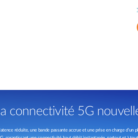
a connectivité 5G nouvell
latence réduite, une bande passante accrue et une prise en charge d’un p
G, garantissant une connectivité haut débit instantanée, partout et à to