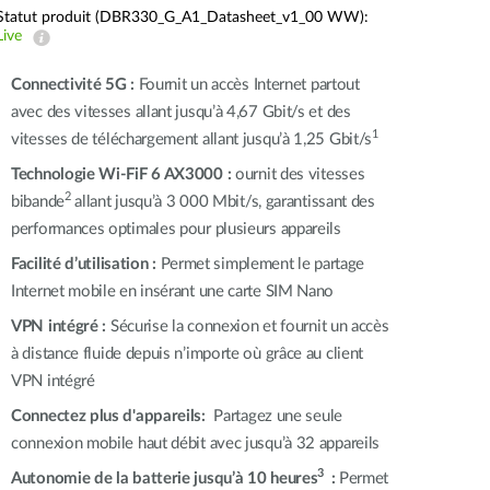
Surveillance
Statut produit (DBR330_G_A1_Datasheet_v1_00 WW):
urbaine
Live
Automatisation
Connectivité 5G :
Fournit un accès Internet partout
des
avec des vitesses allant jusqu’à 4,67 Gbit/s et des
bâtiments
1
vitesses de téléchargement allant jusqu’à 1,25 Gbit/s
Mât
intelligent
Technologie Wi-FiF 6 AX3000 :
ournit des vitesses
2
bibande
allant jusqu’à 3 000 Mbit/s, garantissant des
performances optimales pour plusieurs appareils
Facilité d’utilisation :
Permet simplement le partage
Internet mobile en insérant une carte SIM Nano
VPN intégré :
Sécurise la connexion et fournit un accès
à distance fluide depuis n’importe où grâce au client
VPN intégré
Connectez plus d'appareils:
Partagez une seule
connexion mobile haut débit avec jusqu’à 32 appareils
3
Autonomie de la batterie jusqu’à 10 heures
:
Permet