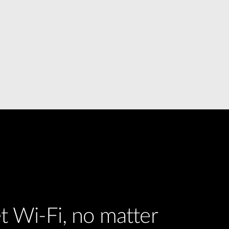
Surveillance
urbaine
Automatisation
des
bâtiments
Mât
intelligent
t Wi-Fi, no matter