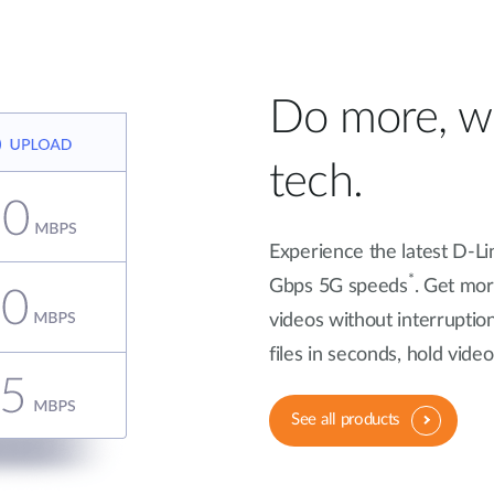
Do more, wi
tech.
Experience the latest D-Li
*
Gbps 5G speeds
. Get mo
videos without interruptio
files in seconds, hold vid
See all products