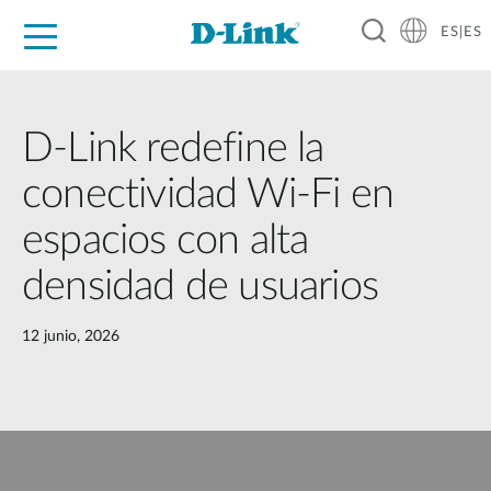
ES|ES
Hogar Digital
Empresas
Industria
Soporte
Resources
Partners
D-Link redefine la
conectividad Wi-Fi en
espacios con alta
densidad de usuarios
12 junio, 2026