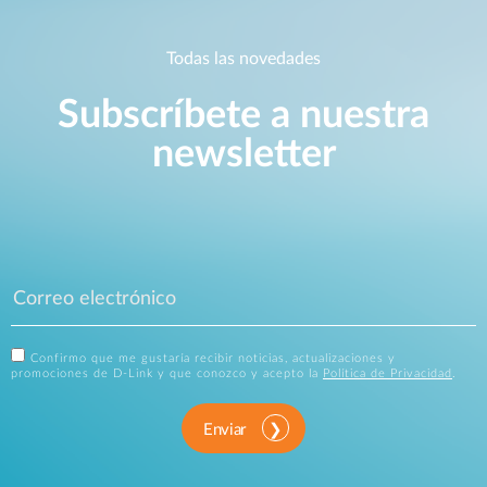
Todas las novedades
Subscríbete a nuestra
newsletter
Confirmo que me gustaría recibir noticias, actualizaciones y
promociones de D-Link y que conozco y acepto la
Política de Privacidad
.
Enviar