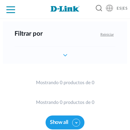
ES|ES
Hogar Digital
Empresas
Industria
Soporte
Resources
Partners
Filtrar por
Reiniciar
Mostrando 0 productos de 0
Mostrando 0 productos de 0
Show all