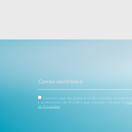
Confirmo que me gustaría recibir noticias, actualizac
y promociones de D-Link y que conozco y acepto la
Polí
de Privacidad
.