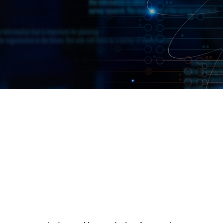
Easy Smart
Switches sin
gestión
Switches
PoE
Accesorios
Gestión
Dónde
Unificada
comprar
Media
Converters
Gestión
Nuclias
Unity Cloud
Transceptores
Cables
Controladoras
Stacking
Nuclias
Connect
Adaptadores
PoE