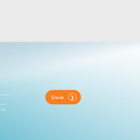
Enviar
iones
tica