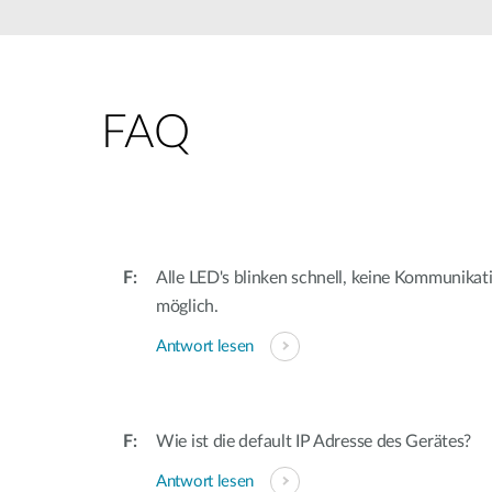
Unmanaged
Switches
PoE
Switches
FAQ
Accessories
Management
Kaufen
Cloud
Mediaconverter
Network
Management
Glasfaser
Netzwerk
Alle LED's blinken schnell, keine Kommunika
Direct
Controller
Attach
möglich.
Kabel
Antwort lesen
PoE Adapter
Wie ist die default IP Adresse des Gerätes?
Antwort lesen