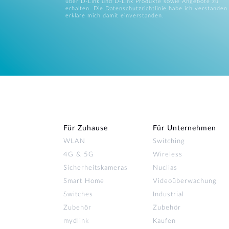
über D-Link und D-Link Produkte sowie Angebote zu
erhalten. Die
Datenschutzrichtlinie
habe ich verstanden
erkläre mich damit einverstanden.
Für Zuhause
Für Unternehmen
WLAN
Switching
4G & 5G
Wireless
Sicherheitskameras
Nuclias
Smart Home
Videoüberwachung
Switches
Industrial
Zubehör
Zubehör
mydlink
Kaufen