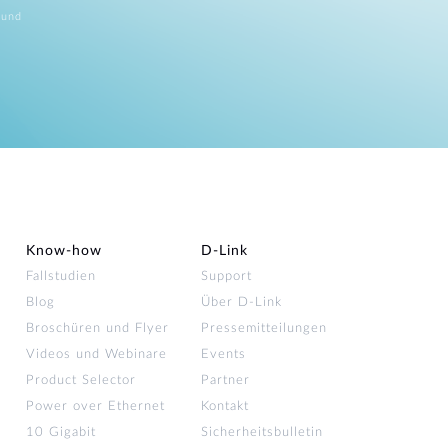
 und
Know-how
D‑Link
Fallstudien
Support
Blog
Über D-Link
Broschüren und Flyer
Pressemitteilungen
Videos und Webinare
Events
Product Selector
Partner
Power over Ethernet
Kontakt
10 Gigabit
Sicherheitsbulletin