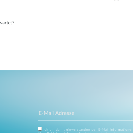
wartet?
Ich bin damit einverstanden per E-Mail Informatione