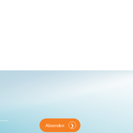
Absenden
n