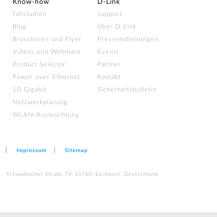
Know-how
D‑Link
Fallstudien
Support
Blog
Über D-Link
Broschüren und Flyer
Pressemitteilungen
Videos und Webinare
Events
Product Selector
Partner
Power over Ethernet
Kontakt
10 Gigabit
Sicherheitsbulletin
Netzwerkplanung
WLAN-Ausleuchtung
Impressum
Sitemap
 - Schwalbacher Straße 74, 65760, Eschborn, Deutschland