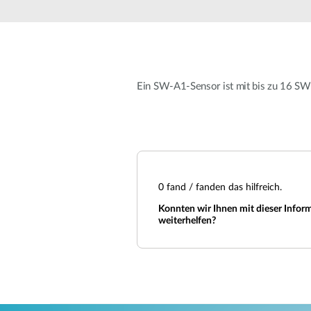
Unmanaged
Switches
PoE
Switches
Ein SW-A1-Sensor ist mit bis zu 16 S
Accessories
Management
Kaufen
Cloud
Mediaconverter
Network
Management
Glasfaser
Netzwerk
Direct
Controller
0
fand / fanden das hilfreich.
Attach
Kabel
Konnten wir Ihnen mit dieser Infor
weiterhelfen?
PoE Adapter