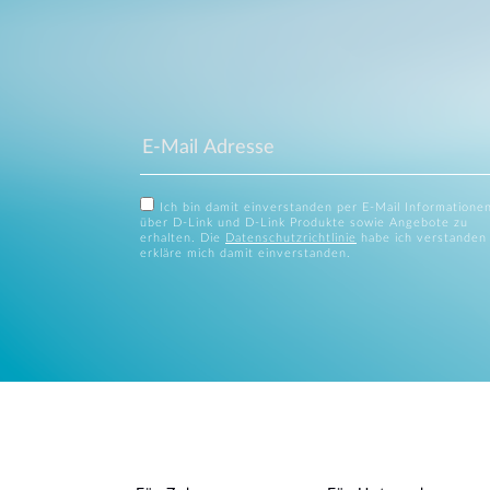
Ich bin damit einverstanden per E-Mail Informatione
über D-Link und D-Link Produkte sowie Angebote zu
erhalten. Die
Datenschutzrichtlinie
habe ich verstanden
erkläre mich damit einverstanden.