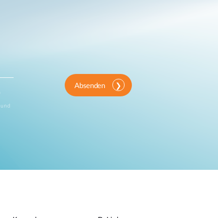
Absenden
n
 und