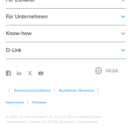
Für Zuhause
Für Unternehmen
Know-how
D‑Link
DE|DE
Datenschutzrichtlinie
Rechtliche Hinweise
Impressum
Sitemap
© 2026 D‑Link (Europe) Ltd. D-Link (Deutschland) GmbH -
Schwalbacher Straße 74, 65760, Eschborn, Deutschland