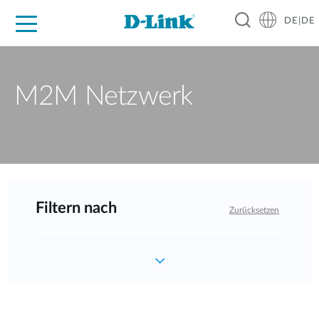
DE|DE
Zuhause
Unternehmen
Industrie
Kaufen
Support
Know-how
Partner
M2M Netzwerk
Filtern nach
Zurücksetzen