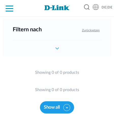
DE|DE
Zuhause
Unternehmen
Industrie
Kaufen
Support
Know-how
Partner
Filtern nach
Zurücksetzen
Showing 0 of 0 products
Showing 0 of 0 products
Show all