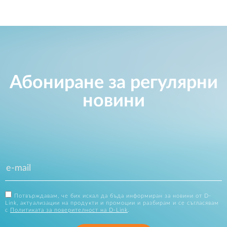
Абониране за регулярни
новини
Потвърждавам, че бих искал да бъда информиран за новини от D-
Link, актуализации на продукти и промоции и разбирам и се съгласявам
с
Политиката за поверителност на D-Link
.